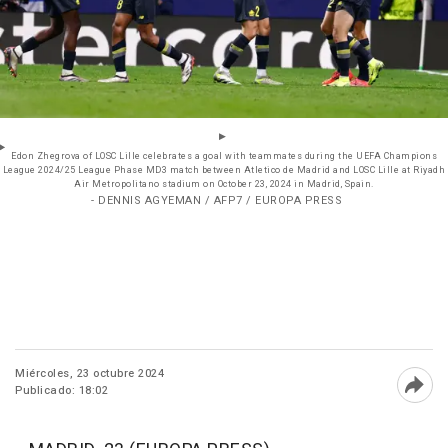
Edon Zhegrova of LOSC Lille celebrates a goal with teammates during the UEFA Champions
League 2024/25 League Phase MD3 match between Atletico de Madrid and LOSC Lille at Riyadh
Air Metropolitano stadium on October 23, 2024 in Madrid, Spain.
- DENNIS AGYEMAN / AFP7 / EUROPA PRESS
Miércoles, 23 octubre 2024
Publicado: 18:02
Abri