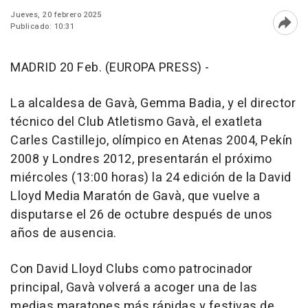
Jueves, 20 febrero 2025
Publicado: 10:31
Abri
MADRID 20 Feb. (EUROPA PRESS) -
La alcaldesa de Gavà, Gemma Badia, y el director
técnico del Club Atletismo Gavà, el exatleta
Carles Castillejo, olímpico en Atenas 2004, Pekín
2008 y Londres 2012, presentarán el próximo
miércoles (13:00 horas) la 24 edición de la David
Lloyd Media Maratón de Gavà, que vuelve a
disputarse el 26 de octubre después de unos
años de ausencia.
Con David Lloyd Clubs como patrocinador
principal, Gavà volverá a acoger una de las
medias maratones más rápidas y festivas de