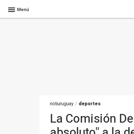
Menú
noti
uruguay
/
deportes
La Comisión De
absoluto" a la 