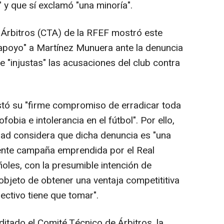
" y que sí exclamó "una minoría".
rbitros (CTA) de la RFEF mostró este
l apoyo" a Martínez Munuera ante la denuncia
e "injustas" las acusaciones del club contra
tó su "firme compromiso de erradicar toda
obia e intolerancia en el fútbol". Por ello,
dad considera que dicha denuncia es "una
ente campaña emprendida por el Real
oles, con la presumible intención de
objeto de obtener una ventaja competititiva
ectivo tiene que tomar".
itado el Comité Técnico de Árbitros, la