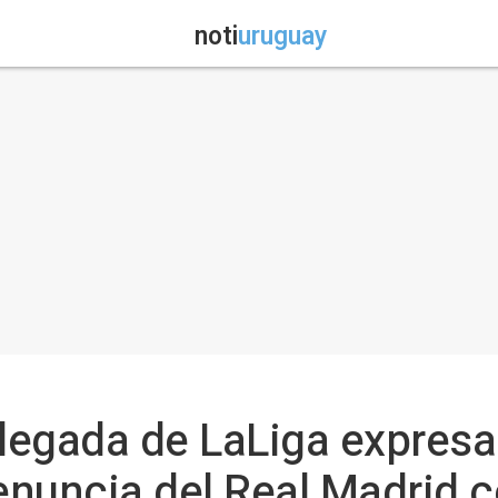
noti
uruguay
legada de LaLiga expresa
denuncia del Real Madrid 