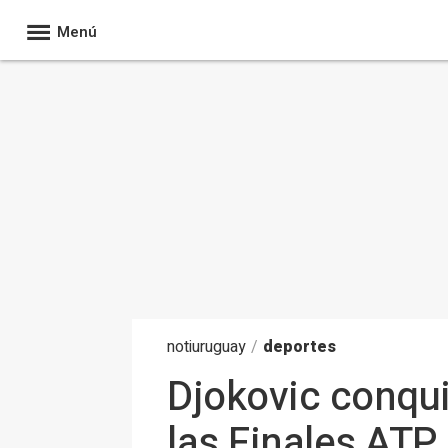
Menú
noti
uruguay
/
deportes
Djokovic conqui
las Finales ATP