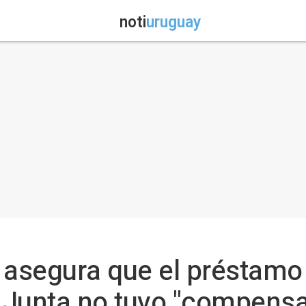
noti
uruguay
 asegura que el préstamo 
 Junta no tuvo "compensa