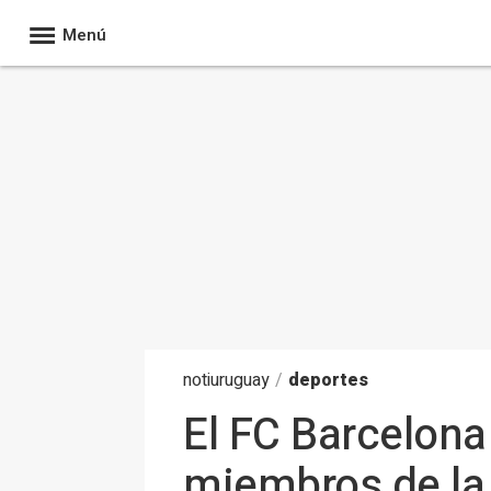
Menú
noti
uruguay
/
deportes
El FC Barcelona
miembros de la