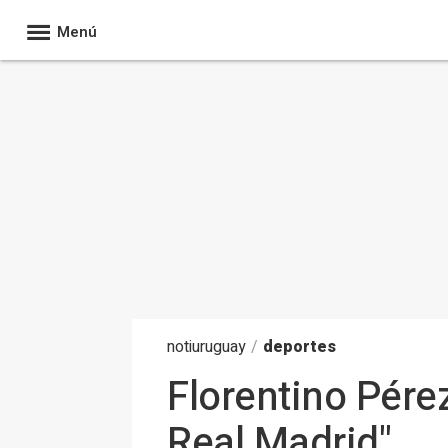
Menú
noti
uruguay
/
deportes
Florentino Pére
Real Madrid"