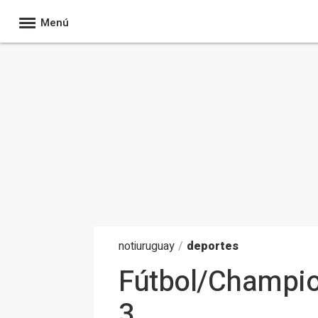
Menú
noti
uruguay
/
deportes
Fútbol/Champion
3