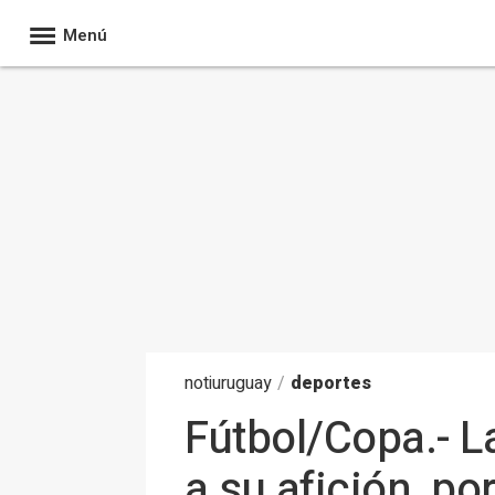
Menú
noti
uruguay
/
deportes
Fútbol/Copa.- L
a su afición, po