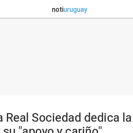
noti
uruguay
a Real Sociedad dedica la
r su "apoyo y cariño"