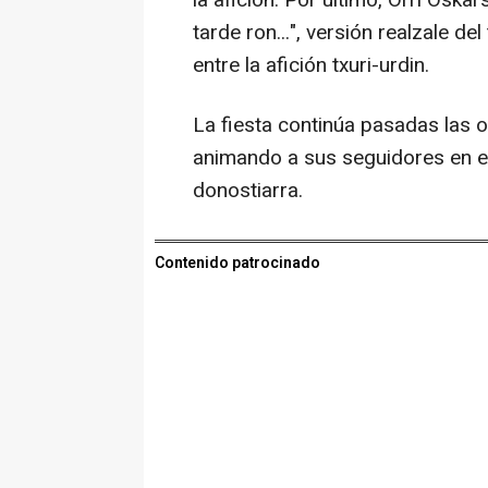
la afición. Por último, Orri Oska
tarde ron...", versión realzale d
entre la afición txuri-urdin.
La fiesta continúa pasadas las 
animando a sus seguidores en el
donostiarra.
Contenido patrocinado