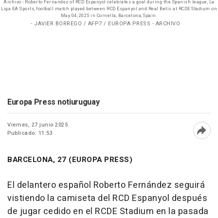
Archivo - Roberto Fernandez of RCD Espanyol celebrates a goal during the Spanish league, La
Liga EA Sports, football match played between RCD Espanyol and Real Betis at RCDE Stadium on
May 04, 2025 in Cornella, Barcelona, Spain.
- JAVIER BORREGO / AFP7 / EUROPA PRESS - ARCHIVO
Europa Press notiuruguay
Viernes, 27 junio 2025
Publicado: 11:53
Abri
BARCELONA, 27 (EUROPA PRESS)
El delantero español Roberto Fernández seguirá
vistiendo la camiseta del RCD Espanyol después
de jugar cedido en el RCDE Stadium en la pasada