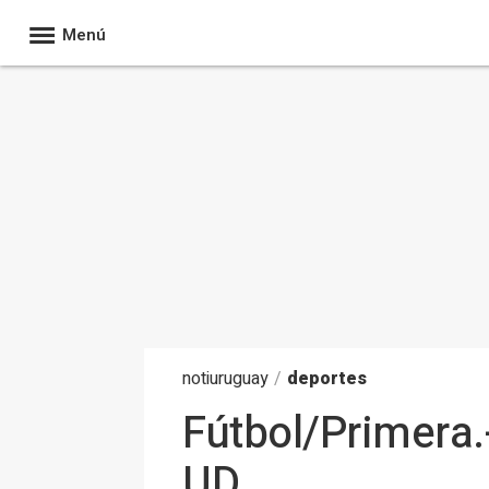
Menú
noti
uruguay
/
deportes
Fútbol/Primera.
UD