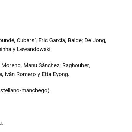
ndé, Cubarsí, Eric Garcia, Balde; De Jong,
hinha y Lewandowski.
, Moreno, Manu Sánchez; Raghouber,
e, Iván Romero y Etta Eyong.
astellano-manchego).
a.