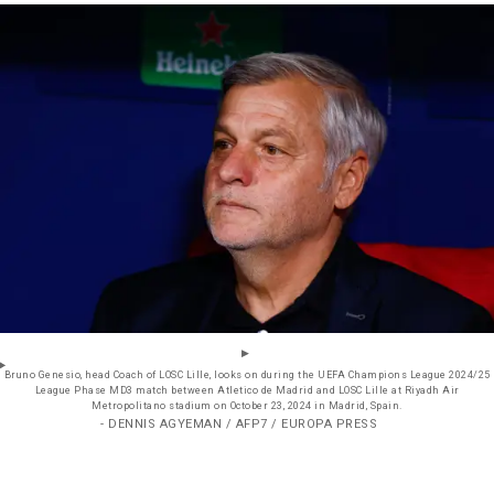
Bruno Genesio, head Coach of LOSC Lille, looks on during the UEFA Champions League 2024/25
League Phase MD3 match between Atletico de Madrid and LOSC Lille at Riyadh Air
Metropolitano stadium on October 23, 2024 in Madrid, Spain.
- DENNIS AGYEMAN / AFP7 / EUROPA PRESS