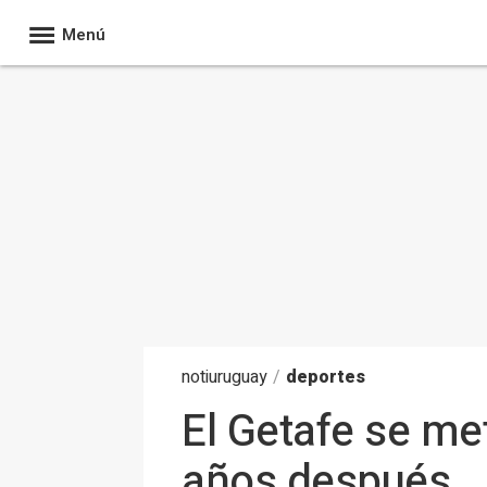
Menú
noti
uruguay
/
deportes
El Getafe se me
años después