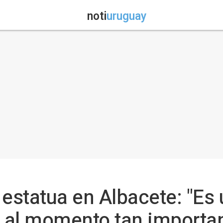
noti
uruguay
u estatua en Albacete: "Es
 al momento tan importa