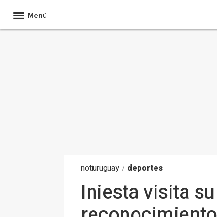
Menú
noti
uruguay
/
deportes
Iniesta visita s
reconocimiento