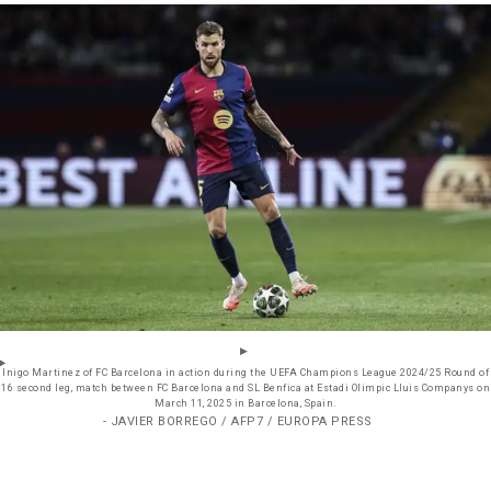
Inigo Martinez of FC Barcelona in action during the UEFA Champions League 2024/25 Round of
16 second leg, match between FC Barcelona and SL Benfica at Estadi Olimpic Lluis Companys on
March 11, 2025 in Barcelona, Spain.
- JAVIER BORREGO / AFP7 / EUROPA PRESS