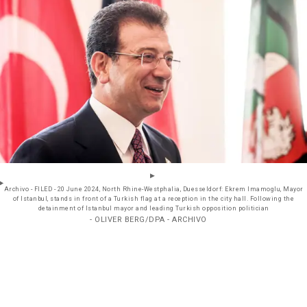
Archivo - FILED - 20 June 2024, North Rhine-Westphalia, Duesseldorf: Ekrem Imamoglu, Mayor
of Istanbul, stands in front of a Turkish flag at a reception in the city hall. Following the
detainment of Istanbul mayor and leading Turkish opposition politician
- OLIVER BERG/DPA - ARCHIVO