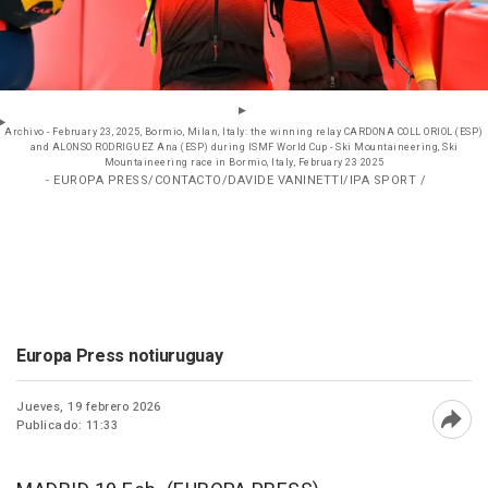
Archivo - February 23, 2025, Bormio, Milan, Italy: the winning relay CARDONA COLL ORIOL (ESP)
and ALONSO RODRIGUEZ Ana (ESP) during ISMF World Cup - Ski Mountaineering, Ski
Mountaineering race in Bormio, Italy, February 23 2025
- EUROPA PRESS/CONTACTO/DAVIDE VANINETTI/IPA SPORT /
Europa Press notiuruguay
Jueves, 19 febrero 2026
Publicado: 11:33
Abri