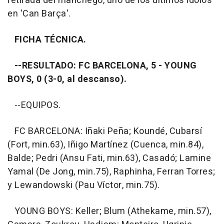
retirada del manchego, uno de los últimos ídolos
en 'Can Barça'.
FICHA TÉCNICA.
--RESULTADO: FC BARCELONA, 5 - YOUNG
BOYS, 0 (3-0, al descanso).
--EQUIPOS.
FC BARCELONA: Iñaki Peña; Koundé, Cubarsí
(Fort, min.63), Iñigo Martínez (Cuenca, min.84),
Balde; Pedri (Ansu Fati, min.63), Casadó; Lamine
Yamal (De Jong, min.75), Raphinha, Ferran Torres;
y Lewandowski (Pau Víctor, min.75).
YOUNG BOYS: Keller; Blum (Athekame, min.57),