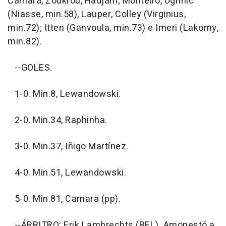
Camara, Zoukrou, Hadjam; Monteiro, Ugrinic
(Niasse, min.58), Lauper, Colley (Virginius,
min.72); Itten (Ganvoula, min.73) e Imeri (Lakomy,
min.82).
--GOLES.
1-0. Min.8, Lewandowski.
2-0. Min.34, Raphinha.
3-0. Min.37, Iñigo Martínez.
4-0. Min.51, Lewandowski.
5-0. Min.81, Camara (pp).
--ÁRBITRO: Erik Lambrechts (BEL). Amonestó a