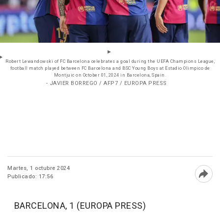
Robert Lewandowski of FC Barcelona celebrates a goal during the UEFA Champions League,
football match played between FC Barcelona and BSC Young Boys at Estadio Olimpico de
Montjuic on October 01, 2024 in Barcelona, Spain.
- JAVIER BORREGO / AFP7 / EUROPA PRESS
Martes, 1 octubre 2024
Publicado: 17:56
Abri
BARCELONA, 1 (EUROPA PRESS)