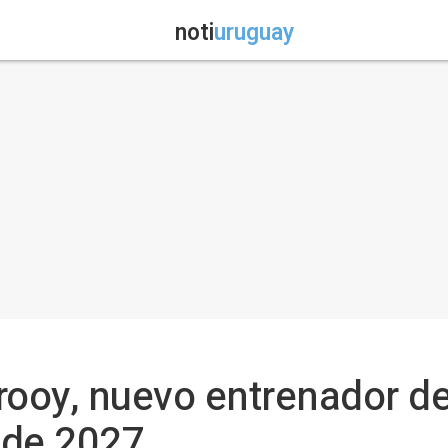
noti
uruguay
rooy, nuevo entrenador de
o de 2027