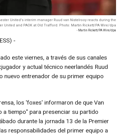
ter United's interim manager Ruud van Nistelrooy reacts during the
United and PAOK at Old Trafford. Photo: Martin Rickett/PA Wire/dpa
- Martin Rickett/PA Wire/dpa
SS) -
ado este viernes, a través de sus canales
exjugador y actual técnico neerlandés Ruud
mo nuevo entrenador de su primer equipo
nsa, los 'foxes' informaron de que Van
do a tiempo" para presenciar su partido
sábado durante la jornada 13 de la Premier
las responsabilidades del primer equipo a