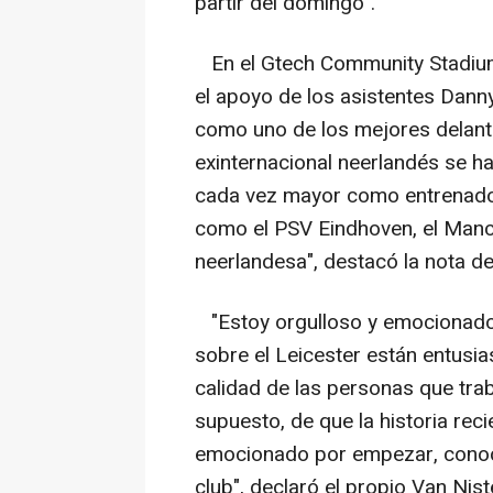
partir del domingo".
En el Gtech Community Stadium,
el apoyo de los asistentes Dan
como uno de los mejores delante
exinternacional neerlandés se 
cada vez mayor como entrenador
como el PSV Eindhoven, el Manch
neerlandesa", destacó la nota d
"Estoy orgulloso y emocionado.
sobre el Leicester están entusi
calidad de las personas que trab
supuesto, de que la historia rec
emocionado por empezar, conoce
club", declaró el propio Van Nist