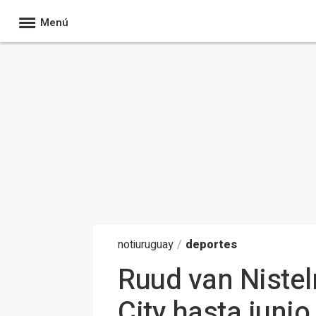
Menú
noti
uruguay
/
deportes
Ruud van Nistel
City hasta juni