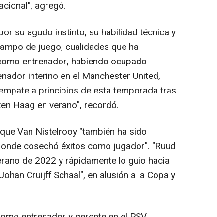
acional", agregó.
or su agudo instinto, su habilidad técnica y
 campo de juego, cualidades que ha
 como entrenador, habiendo ocupado
enador interino en el Manchester United,
n empate a principios de esta temporada tras
ten Haag en verano", recordó.
ue Van Nistelrooy "también ha sido
donde cosechó éxitos como jugador". "Ruud
verano de 2022 y rápidamente lo guio hacia
Johan Cruijff Schaal", en alusión a la Copa y
omo entrenador y gerente en el PSV