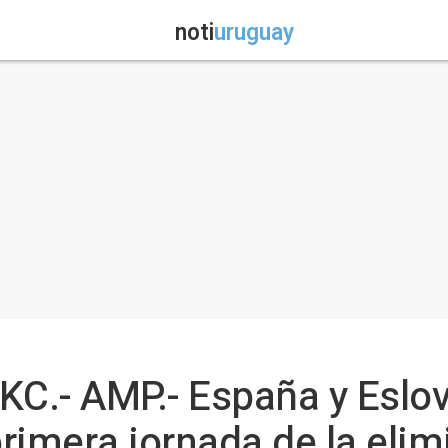
noti
uruguay
KC.- AMP.- España y Eslov
rimera jornada de la elim