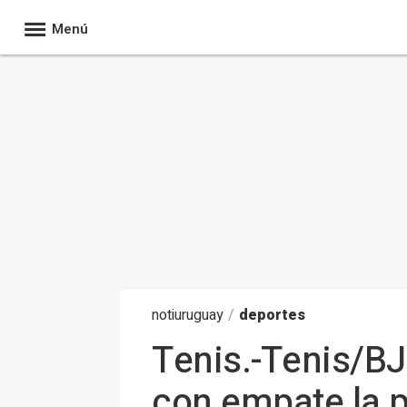
Menú
noti
uruguay
/
deportes
Tenis.-Tenis/BJ
con empate la p