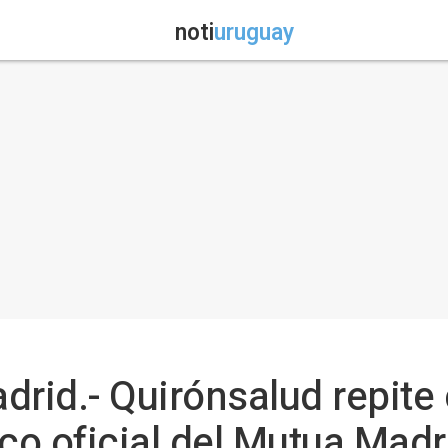
noti
uruguay
drid.- Quirónsalud repit
co oficial del Mutua Mad