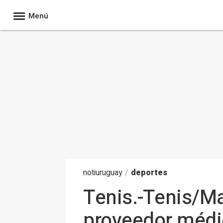
Menú
noti
uruguay
/
deportes
Tenis.-Tenis/Ma
proveedor médi