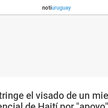
noti
uruguay
stringe el visado de un mi
cial de Haití por "apoyo"