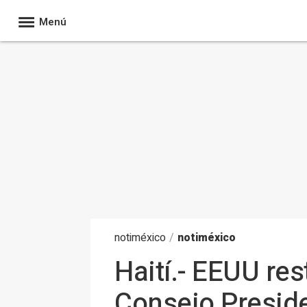
Menú
noti
méxico
/
notiméxico
Haití.- EEUU re
Consejo Presiden