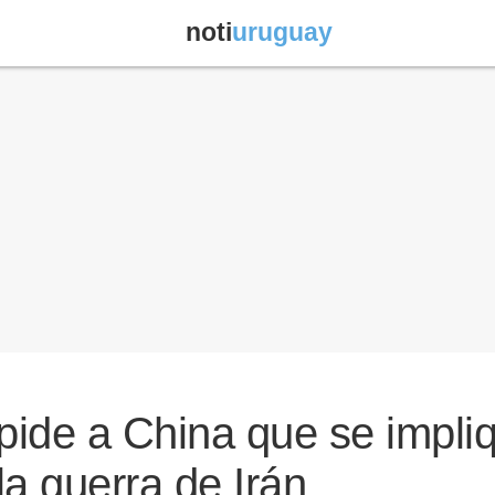
noti
uruguay
ide a China que se impli
la guerra de Irán