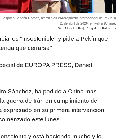
u esposa Begoña Gómez, aterriza en el Aeropuerto Internacional de Pekín, a
11 de abril de 2026, en Pekín (China).
- Pool Moncloa/Borja Puig de la Bellacasa
rcial es "insostenible" y pide a Pekín que
tenga que cerrarse"
especial de EUROPA PRESS, Daniel
edro Sánchez, ha pedido a China más
e la guerra de Irán en cumplimiento del
a expresado en su primera intervención
a comenzado este lunes.
onsciente y está haciendo mucho y lo