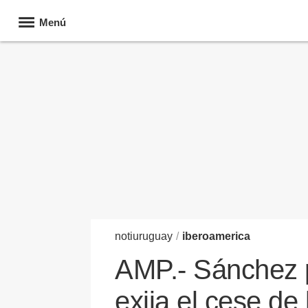
Menú
noti
uruguay
/
iberoamerica
AMP.- Sánchez p
exija el cese de 