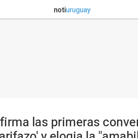
noti
uruguay
onfirma las primeras conv
arifazo' y elogia la "amabi