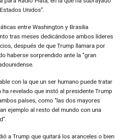
ta para Radio Piata, en la que ha subrayado
 Estados Unidos".
máticas entre Washington y Brasilia
into tras meses dedicándose ambos líderes
ecios, después de que Trump llamara por
ido haberse sorprendido ante la "gran
tadounidense.
ble con la que un ser humano puede tratar
n ha revelado que instó al presidente Trump
e ambos países, como "las dos mayores
ran ejemplo al resto del mundo con una
d".
dió a Trump que quitará los aranceles o bien