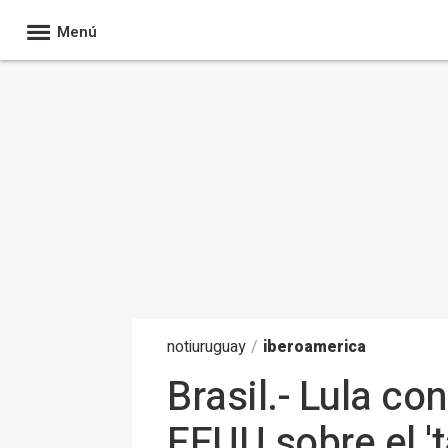
Menú
noti
uruguay
/
iberoamerica
Brasil.- Lula c
EEUU sobre el 't