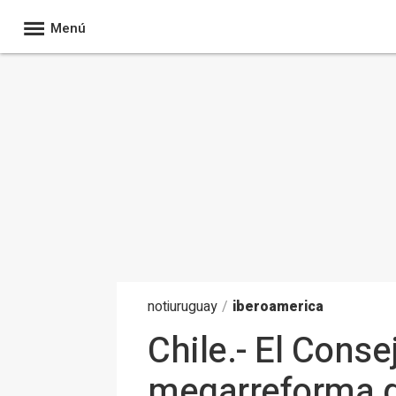
Menú
noti
uruguay
/
iberoamerica
Chile.- El Conse
megarreforma de