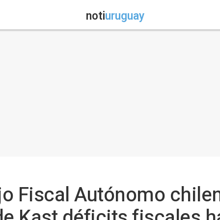
noti
uruguay
jo Fiscal Autónomo chilen
 Kast déficits fiscales 