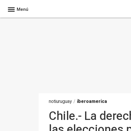
Menú
noti
uruguay
/
iberoamerica
Chile.- La dere
las elecciones 