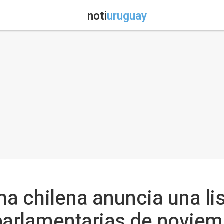
noti
uruguay
cha chilena anuncia una l
parlamentarias de noviem