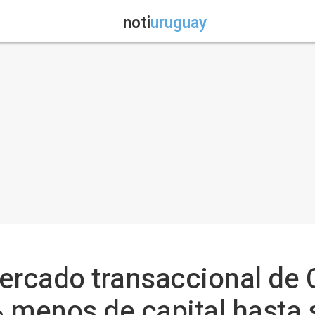
noti
uruguay
mercado transaccional de
% menos de capital hasta