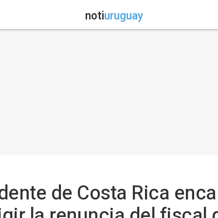
noti
uruguay
sidente de Costa Rica enc
ir la renuncia del fiscal 