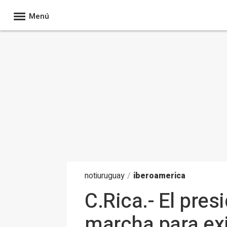
Menú
noti
uruguay
/
iberoamerica
C.Rica.- El pre
marcha para exig