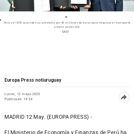
Perú y el KfW suscriben un préstamo por 40 millones de euros para impulsar el transporte
urbano sostenible
- MEF
Europa Press notiuruguay
Lunes, 12 mayo 2025
Publicado: 14:54
Abri
MADRID 12 May. (EUROPA PRESS) -
El Ministerio de Economía y Finanzas de Perú ha