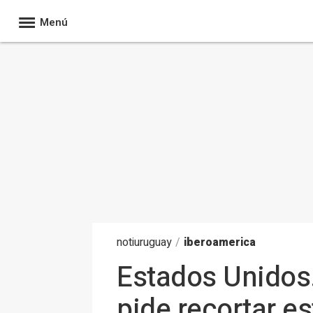
Menú
noti
uruguay
/
iberoamerica
Estados Unidos.
pide recortar es