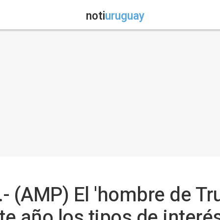
noti
uruguay
- (AMP) El 'hombre de Tr
te año los tipos de interé