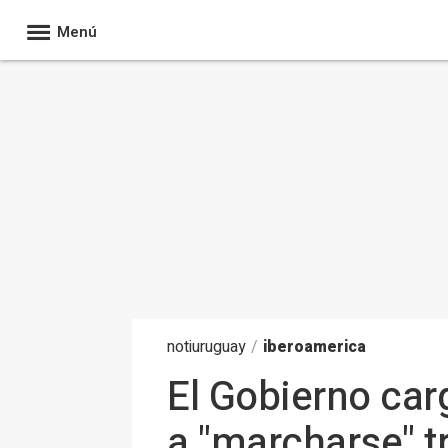
Menú
noti
uruguay
/
iberoamerica
El Gobierno car
a "marcharse" t