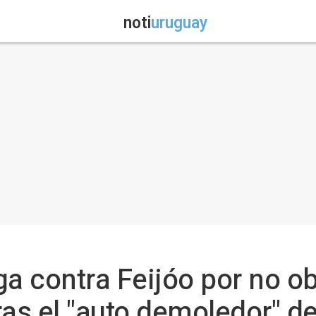
noti
uruguay
ga contra Feijóo por no o
ras el "auto demoledor" de