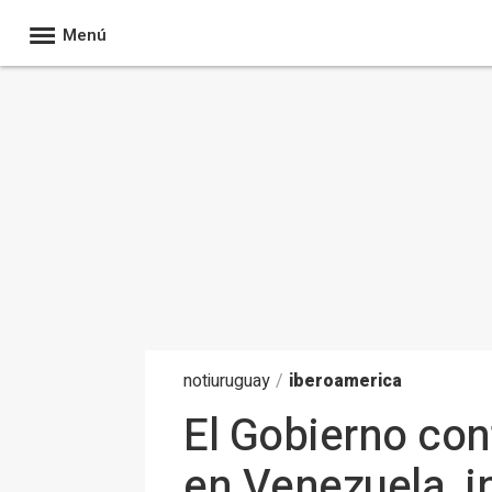
Menú
noti
uruguay
/
iberoamerica
El Gobierno con
en Venezuela, i