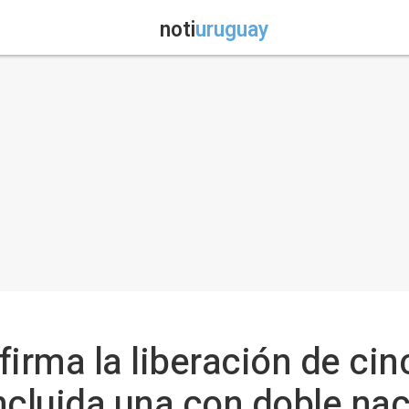
noti
uruguay
firma la liberación de ci
ncluida una con doble na