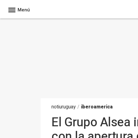
Menú
noti
uruguay
/
iberoamerica
El Grupo Alsea 
con la apertura