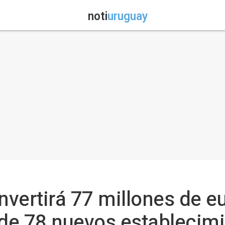
noti
uruguay
invertirá 77 millones de e
 de 78 nuevos establecim