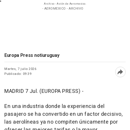
Archivo - Avión de Aeromexico.
- AEROMEXICO - ARCHIVO
Europa Press notiuruguay
Martes, 7 julio 2026
Publicado: 09:39
Abri
MADRID 7 Jul. (EUROPA PRESS) -
En una industria donde la experiencia del
pasajero se ha convertido en un factor decisivo,
las aerolíneas ya no compiten únicamente por
ofrecer las mejores tarifas o la mayor