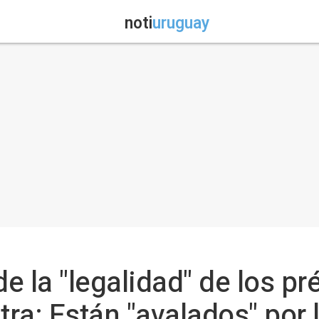
noti
uruguay
e la "legalidad" de los pr
tra: Están "avalados" por 