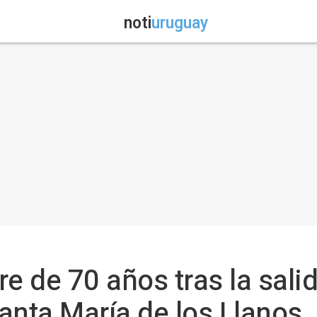
noti
uruguay
 de 70 años tras la salida
anta María de los Llanos