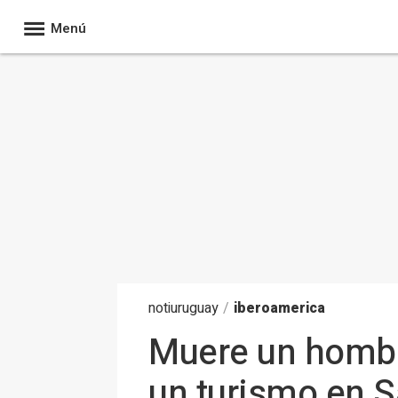
Menú
noti
uruguay
/
iberoamerica
Muere un hombre
un turismo en S