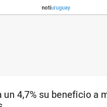
noti
uruguay
 un 4,7% su beneficio a 
s