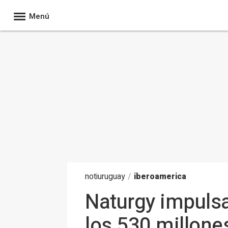
Menú
noti
uruguay
/
iberoamerica
Naturgy impulsa
los 530 millone