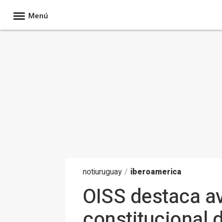
Menú
noti
uruguay
/
iberoamerica
OISS destaca av
constitucional 