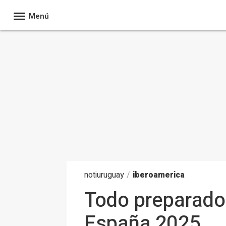
Menú
noti
uruguay
/
iberoamerica
Todo preparado 
España 2025