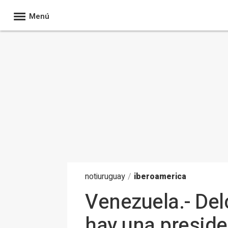
Menú
noti
uruguay
/
iberoamerica
Venezuela.- Del
hay una preside