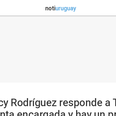
noti
uruguay
cy Rodríguez responde a 
nta encargada y hay un p