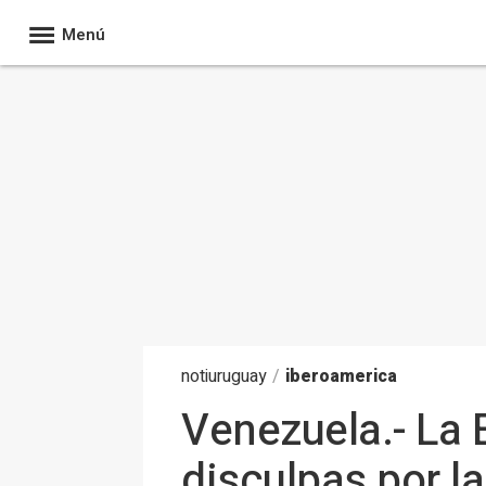
Menú
noti
uruguay
/
iberoamerica
Venezuela.- La
disculpas por la