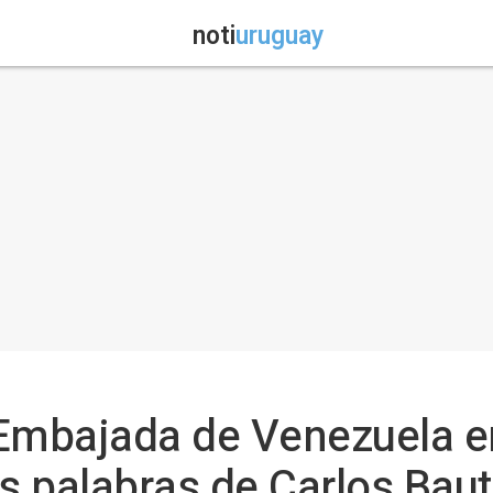
noti
uruguay
 Embajada de Venezuela e
s palabras de Carlos Baut