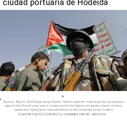
ciudad portuaria de Hodeida
Archivo - May 31, 2024, Sanaa, Sanaa, Yemen: Houthi supporter holds a gun during a protest
against the US and Israel, and in solidarity with the Palestinian people..Houthi military
spokesman Yahya Sarea reported that airstrikes conducted by the United S
- EUROPA PRESS/CONTACTO/OSAMAH YAHYA - ARCHIVO