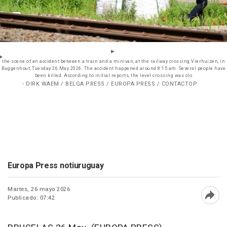
the scene of an accident between a train and a minivan, at the railway crossing Vierhuizen, in
Buggenhout, Tuesday 26 May 2026. The accident happened around 8:15 am. Several people have
been killed. According to initial reports, the level crossing was clo
- DIRK WAEM / BELGA PRESS / EUROPA PRESS / CONTACTOP
Europa Press notiuruguay
Martes, 26 mayo 2026
Publicado: 07:42
Abri