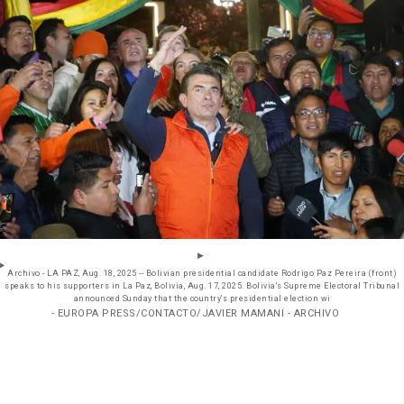
Archivo - LA PAZ, Aug. 18, 2025 -- Bolivian presidential candidate Rodrigo Paz Pereira (front)
speaks to his supporters in La Paz, Bolivia, Aug. 17, 2025. Bolivia's Supreme Electoral Tribunal
announced Sunday that the country's presidential election wi
- EUROPA PRESS/CONTACTO/JAVIER MAMANI - ARCHIVO