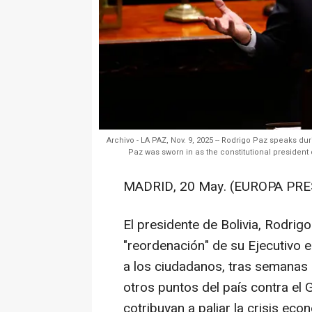
Archivo - LA PAZ, Nov. 9, 2025 -- Rodrigo Paz speaks dur
Paz was sworn in as the constitutional president of
MADRID, 20 May. (EUROPA PRE
El presidente de Bolivia, Rodrig
"reordenación" de su Ejecutivo 
a los ciudadanos, tras semanas 
otros puntos del país contra el G
cotribuyan a paliar la crisis eco