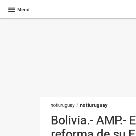
Menú
noti
uruguay
/
notiuruguay
Bolivia.- AMP.- 
reforma de su E