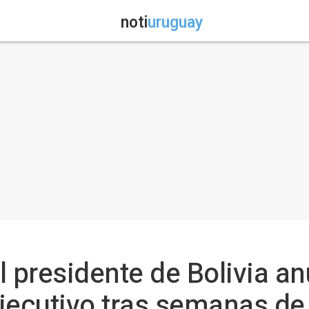
noti
uruguay
El presidente de Bolivia a
jecutivo tras semanas de 