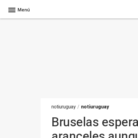
Menú
noti
uruguay
/
notiuruguay
Bruselas espera
aranceles aunqu