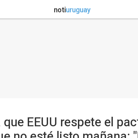
noti
uruguay
 que EEUU respete el pac
e no esté listo mañana: "