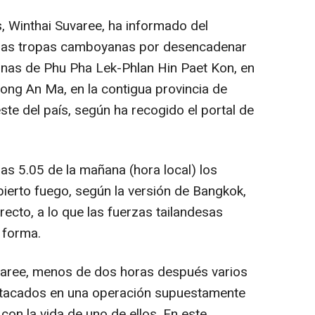
és, Winthai Suvaree, ha informado del
a las tropas camboyanas por desencadenar
nas de Phu Pha Lek-Phlan Hin Paet Kon, en
Chong An Ma, en la contigua provincia de
te del país, según ha recogido el portal de
las 5.05 de la mañana (hora local) los
ierto fuego, según la versión de Bangkok,
ecto, a lo que las fuerzas tailandesas
 forma.
varee, menos de dos horas después varios
atacados en una operación supuestamente
n la vida de uno de ellos. En este