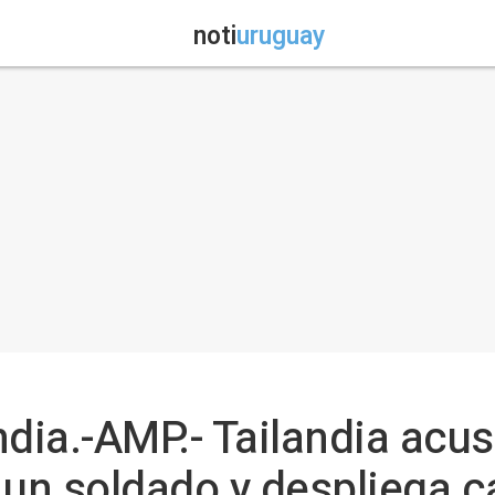
noti
uruguay
dia.-AMP.- Tailandia acu
 un soldado y despliega c