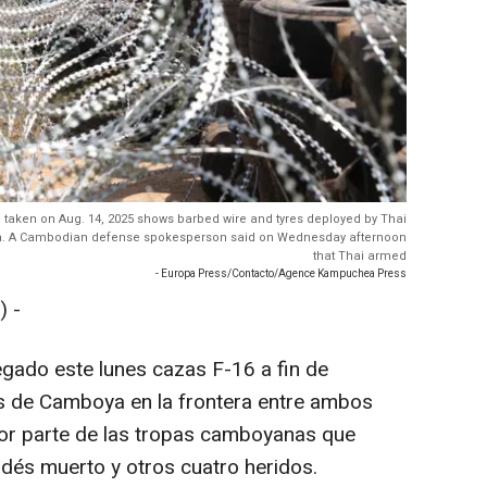
o taken on Aug. 14, 2025 shows barbed wire and tyres deployed by Thai
a. A Cambodian defense spokesperson said on Wednesday afternoon
that Thai armed
- Europa Press/Contacto/Agence Kampuchea Press
) -
legado este lunes cazas F-16 a fin de
s de Camboya en la frontera entre ambos
por parte de las tropas camboyanas que
ndés muerto y otros cuatro heridos.