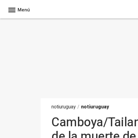
Menú
noti
uruguay
/
notiuruguay
Camboya/Tailan
de la muerte de