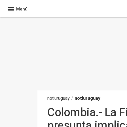
Menú
noti
uruguay
/
notiuruguay
Colombia.- La F
presunta implic