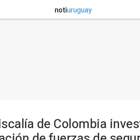
noti
uruguay
iscalía de Colombia invest
ación de fuerzas de segur