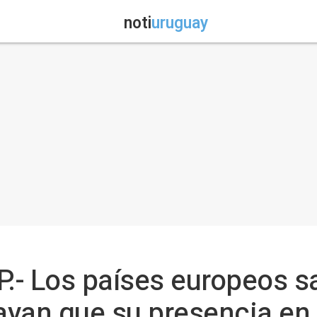
noti
uruguay
.- Los países europeos 
ayan que su presencia en