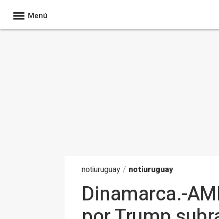
Menú
noti
uruguay
/
notiuruguay
Dinamarca.-AMP
por Trump subr