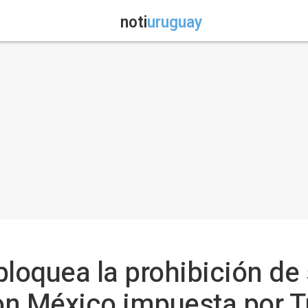
noti
uruguay
loquea la prohibición de s
con México impuesta por 