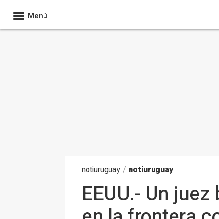
Menú
noti
uruguay
/
notiuruguay
EEUU.- Un juez b
en la frontera 