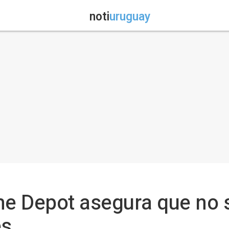
noti
uruguay
e Depot asegura que no s
es