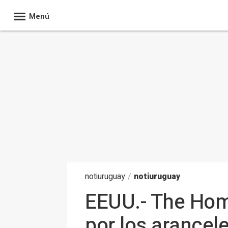
Menú
noti
uruguay
/
notiuruguay
EEUU.- The Hom
por los arancel